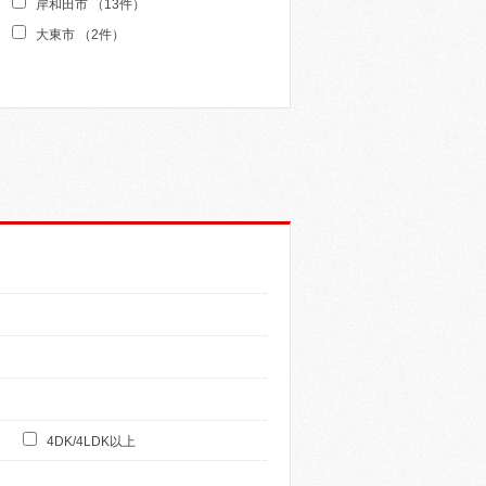
て
岸和田市 （13件）
く
大東市 （2件）
だ
さ
い
4DK/4LDK以上