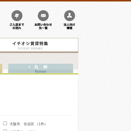
ご
お
法
入
問
人
居
い
向
ま
合
け
で
わ
情
の
せ
報
イ
流
先
チ
れ
一
オ
覧
シ
賃
貸
中
九
特
部
州
集
の
の
物
物
件
大
件
阪
府
地
の
区
物
町
件
村
を
を
探
選
す
択
大阪市 住吉区 （1件）
し