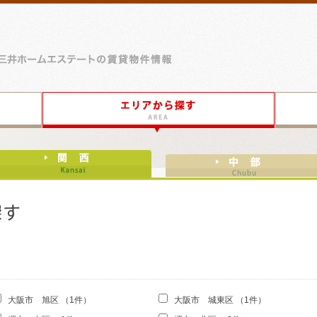
E
oms
三
井
ホ
ー
沿
エ
ム
線
リ
エ
か
ア
ス
ら
か
テ
探
ら
ー
す
探
関
ト
す
西
の
の
賃
物
貸
件
物
件
情
報
大阪市 旭区 （1件）
大阪市 城東区 （1件）