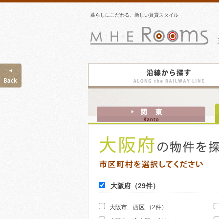
暮らしにこだわる、新しい賃貸スタイル
MH
Ro
関
東
の
物
件
大阪府（29件）
大阪市 西区 （2件）