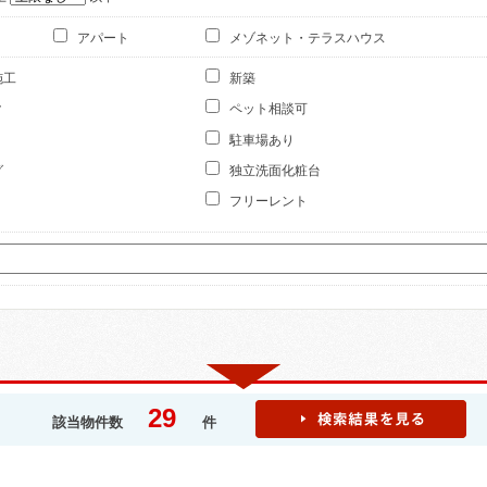
アパート
メゾネット・テラスハウス
施工
新築
ク
ペット相談可
駐車場あり
グ
独立洗面化粧台
フリーレント
29
該当物件数
件
お
最
気
近
0