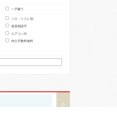
一戸建て
バス・トイレ別
楽器相談可
エアコン付
仲介手数料無料
ペ
ー
ジ
ト
保
ッ
存
プ