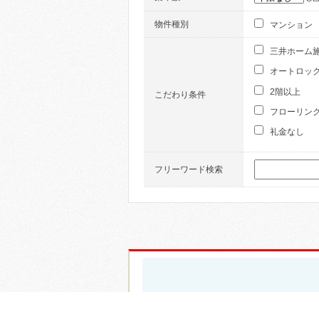
物件種別
マンション
三井ホーム
オートロッ
2階以上
こだわり条件
フローリン
礼金なし
フリーワード検索
0