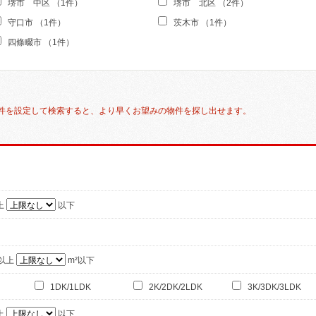
堺市 中区 （1件）
堺市 北区 （2件）
守口市 （1件）
茨木市 （1件）
四條畷市 （1件）
件を設定して検索すると、より早くお望みの物件を探し出せます。
上
以下
²以上
m²以下
1DK/1LDK
2K/2DK/2LDK
3K/3DK/3LDK
上
以下