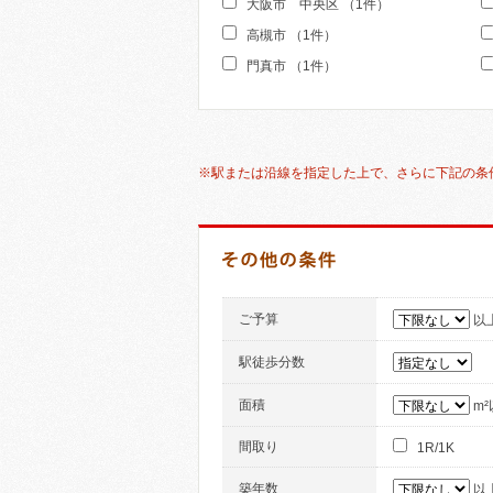
大阪市 中央区 （1件）
高槻市 （1件）
門真市 （1件）
※駅または沿線を指定した上で、さらに下記の条
そ
の
他
の
ご予算
以
条
件
駅徒歩分数
面積
m
間取り
1R/1K
築年数
以