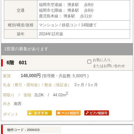
福岡市空港線： 博多駅 歩8分
交通
福岡市七隈線： 博多駅 歩8分
鹿児島本線： 博多駅 歩11分
種別/構造/規模
マンション / 鉄筋コン / 14階建て
築年
2024年12月築
1部屋の募集があります
お気に入り、
6階 601
またはお問い合わせ
148,000円
家賃
(管理費・共益費: 5,000円 )
礼金（敷引・償却金）/ 敷金（保証金）
2ヶ月 / 1ヶ月
2
間取り / 面積
2LDK / 44.02m
向き
南西
ポイント
物件コード：2000419