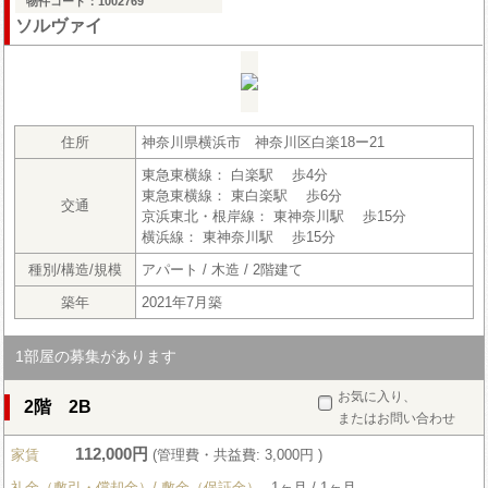
物件コード：1002769
ソルヴァイ
住所
神奈川県横浜市 神奈川区白楽18ー21
東急東横線： 白楽駅 歩4分
東急東横線： 東白楽駅 歩6分
交通
京浜東北・根岸線： 東神奈川駅 歩15分
横浜線： 東神奈川駅 歩15分
種別/構造/規模
アパート / 木造 / 2階建て
築年
2021年7月築
1部屋の募集があります
お気に入り、
2階 2B
またはお問い合わせ
112,000円
家賃
(管理費・共益費: 3,000円 )
礼金（敷引・償却金）/ 敷金（保証金）
1ヶ月 / 1ヶ月