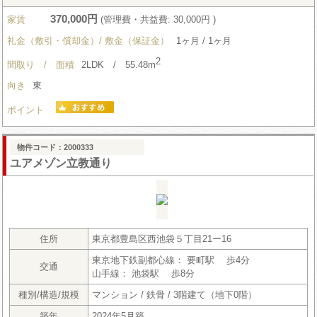
370,000円
家賃
(管理費・共益費: 30,000円 )
礼金（敷引・償却金）/ 敷金（保証金）
1ヶ月 / 1ヶ月
2
間取り / 面積
2LDK / 55.48m
向き
東
ポイント
物件コード：2000333
ユアメゾン立教通り
住所
東京都豊島区西池袋５丁目21ー16
東京地下鉄副都心線： 要町駅 歩4分
交通
山手線： 池袋駅 歩8分
種別/構造/規模
マンション / 鉄骨 / 3階建て（地下0階）
築年
2024年5月築