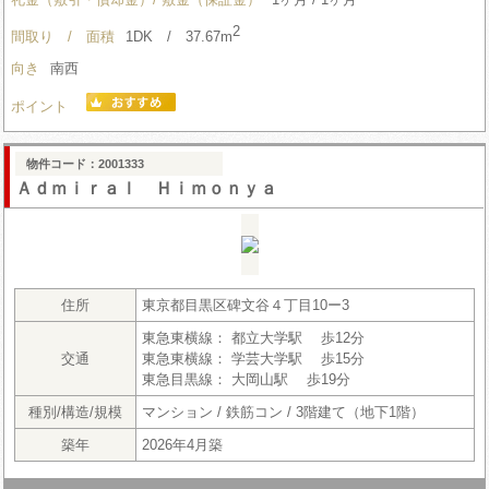
2
間取り / 面積
1DK / 37.67m
向き
南西
ポイント
物件コード：2001333
Ａｄｍｉｒａｌ Ｈｉｍｏｎｙａ
住所
東京都目黒区碑文谷４丁目10ー3
東急東横線： 都立大学駅 歩12分
交通
東急東横線： 学芸大学駅 歩15分
東急目黒線： 大岡山駅 歩19分
種別/構造/規模
マンション / 鉄筋コン / 3階建て（地下1階）
築年
2026年4月築