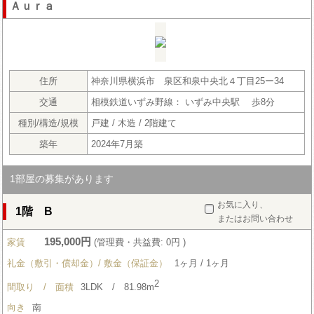
Ａｕｒａ
住所
神奈川県横浜市 泉区和泉中央北４丁目25ー34
交通
相模鉄道いずみ野線： いずみ中央駅 歩8分
種別/構造/規模
戸建 / 木造 / 2階建て
築年
2024年7月築
1部屋の募集があります
お気に入り、
1階 B
またはお問い合わせ
195,000円
家賃
(管理費・共益費: 0円 )
礼金（敷引・償却金）/ 敷金（保証金）
1ヶ月 / 1ヶ月
2
間取り / 面積
3LDK / 81.98m
向き
南