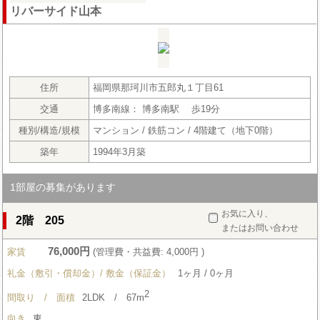
リバーサイド山本
住所
福岡県那珂川市五郎丸１丁目61
交通
博多南線： 博多南駅 歩19分
種別/構造/規模
マンション / 鉄筋コン / 4階建て（地下0階）
築年
1994年3月築
1部屋の募集があります
お気に入り、
2階 205
またはお問い合わせ
76,000円
家賃
(管理費・共益費: 4,000円 )
礼金（敷引・償却金）/ 敷金（保証金）
1ヶ月 / 0ヶ月
2
間取り / 面積
2LDK / 67m
向き
東