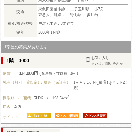
住所
東京都世田谷区瀬田１丁目12ー2
東急田園都市線： 二子玉川駅 歩7分
交通
東急大井町線： 上野毛駅 歩15分
種別/構造/規模
戸建 / 木造 / 3階建て
築年
2000年1月築
1部屋の募集があります
お気に入り、
1階 0000
またはお問い合わせ
824,000円
家賃
(管理費・共益費: 0円 )
礼金（敷引・償却金）/ 敷金（保証金）
1ヶ月 / 1ヶ月([積増し]ペット2ヶ
月)
2
間取り / 面積
5LDK / 198.54m
向き
南西
ポイント