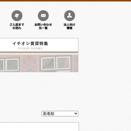
ご
お
法
入
問
人
居
い
向
ま
合
け
で
わ
情
の
せ
報
イ
流
先
チ
れ
一
オ
覧
シ
検
賃
索
貸
結
特
果
集