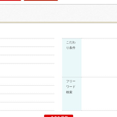
気
問
に
い
入
合
り
わ
追
せ
加
こだわ
り条件
フリー
ワード
検索