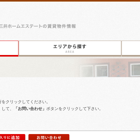
E
oms
三
井
ホ
ー
沿
エ
ム
線
リ
エ
か
ア
ス
ら
か
テ
探
ら
ー
す
探
ト
す
の
賃
貸
物
件
情
行をクリックしてください。
報
」
して、
「お問い合わせ」
ボタンをクリックして下さい。
お
お