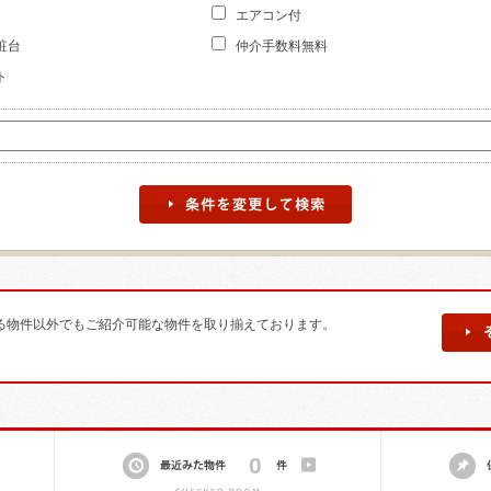
エアコン付
粧台
仲介手数料無料
ト
る物件以外でもご紹介可能な物件を取り揃えております。
お
最
気
近
0
に
み