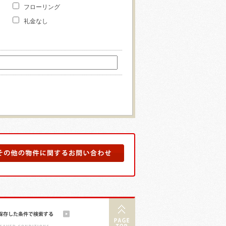
フローリング
礼金なし
そ
の
他
の
物
件
に
保
ペ
関
存
ー
す
し
ジ
る