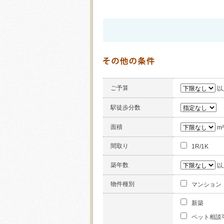
そ
の
他
の
ご予算
以
条
件
駅徒歩分数
面積
m
間取り
1R/1K
築年数
以
物件種別
マンション
新築
ペット相談