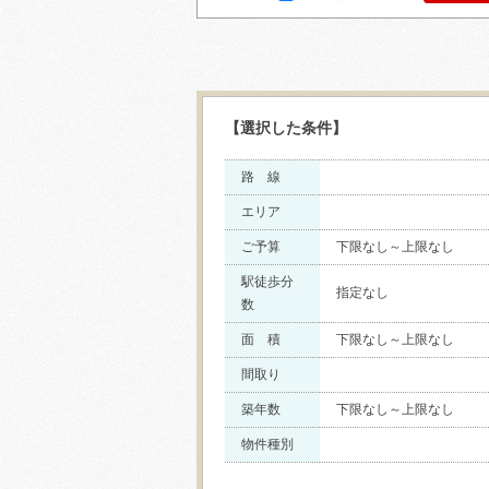
【選択した条件】
路 線
エリア
ご予算
下限なし～上限なし
駅徒歩分
指定なし
数
面 積
下限なし～上限なし
間取り
築年数
下限なし～上限なし
物件種別