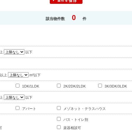
0
該当物件数
件
上
以下
²以上
m²以下
1DK/1LDK
2K/2DK/2LDK
3K/3DK/3LDK
上
以下
アパート
メゾネット・テラスハウス
バス・トイレ別
可
楽器相談可