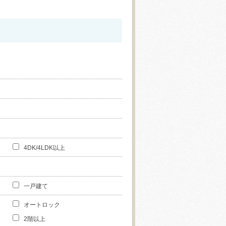
4DK/4LDK以上
一戸建て
オートロック
2階以上