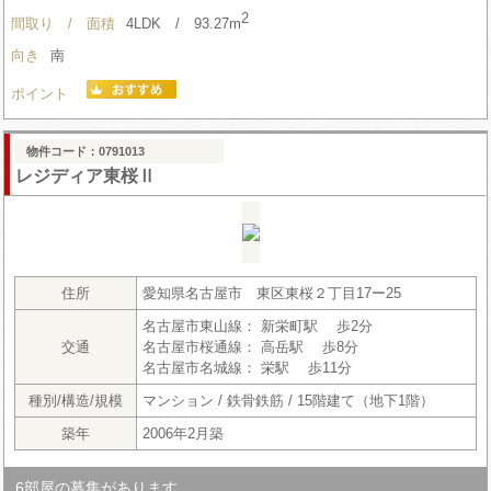
2
間取り / 面積
4LDK / 93.27m
向き
南
ポイント
物件コード：0791013
レジディア東桜Ⅱ
住所
愛知県名古屋市 東区東桜２丁目17ー25
名古屋市東山線： 新栄町駅 歩2分
交通
名古屋市桜通線： 高岳駅 歩8分
名古屋市名城線： 栄駅 歩11分
種別/構造/規模
マンション / 鉄骨鉄筋 / 15階建て（地下1階）
築年
2006年2月築
6部屋の募集があります