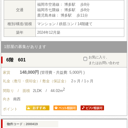
福岡市空港線： 博多駅 歩8分
交通
福岡市七隈線： 博多駅 歩8分
鹿児島本線： 博多駅 歩11分
種別/構造/規模
マンション / 鉄筋コン / 14階建て
築年
2024年12月築
1部屋の募集があります
お気に入り、
6階 601
またはお問い合わせ
148,000円
家賃
(管理費・共益費: 5,000円 )
礼金（敷引・償却金）/ 敷金（保証金）
2ヶ月 / 1ヶ月
2
間取り / 面積
2LDK / 44.02m
向き
南西
ポイント
物件コード：2000419