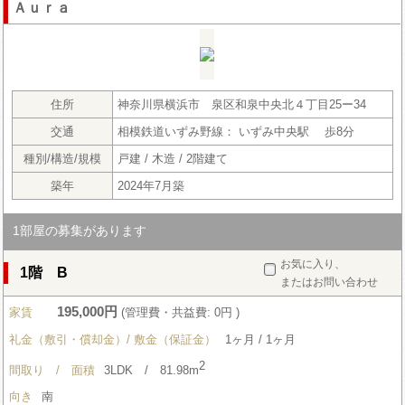
Ａｕｒａ
住所
神奈川県横浜市 泉区和泉中央北４丁目25ー34
交通
相模鉄道いずみ野線： いずみ中央駅 歩8分
種別/構造/規模
戸建 / 木造 / 2階建て
築年
2024年7月築
1部屋の募集があります
お気に入り、
1階 B
またはお問い合わせ
195,000円
家賃
(管理費・共益費: 0円 )
礼金（敷引・償却金）/ 敷金（保証金）
1ヶ月 / 1ヶ月
2
間取り / 面積
3LDK / 81.98m
向き
南