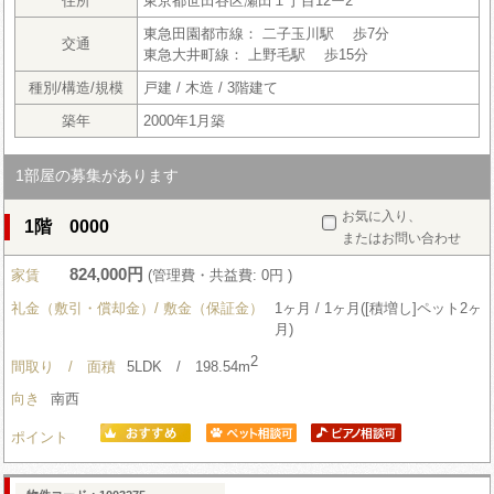
住所
東京都世田谷区瀬田１丁目12ー2
東急田園都市線： 二子玉川駅 歩7分
交通
東急大井町線： 上野毛駅 歩15分
種別/構造/規模
戸建 / 木造 / 3階建て
築年
2000年1月築
1部屋の募集があります
お気に入り、
1階 0000
またはお問い合わせ
824,000円
家賃
(管理費・共益費: 0円 )
礼金（敷引・償却金）/ 敷金（保証金）
1ヶ月 / 1ヶ月([積増し]ペット2ヶ
月)
2
間取り / 面積
5LDK / 198.54m
向き
南西
ポイント