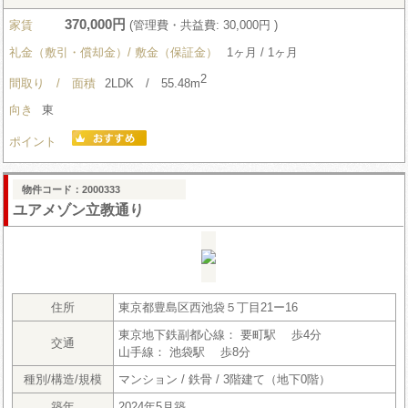
370,000円
家賃
(管理費・共益費: 30,000円 )
礼金（敷引・償却金）/ 敷金（保証金）
1ヶ月 / 1ヶ月
2
間取り / 面積
2LDK / 55.48m
向き
東
ポイント
物件コード：2000333
ユアメゾン立教通り
住所
東京都豊島区西池袋５丁目21ー16
東京地下鉄副都心線： 要町駅 歩4分
交通
山手線： 池袋駅 歩8分
種別/構造/規模
マンション / 鉄骨 / 3階建て（地下0階）
築年
2024年5月築