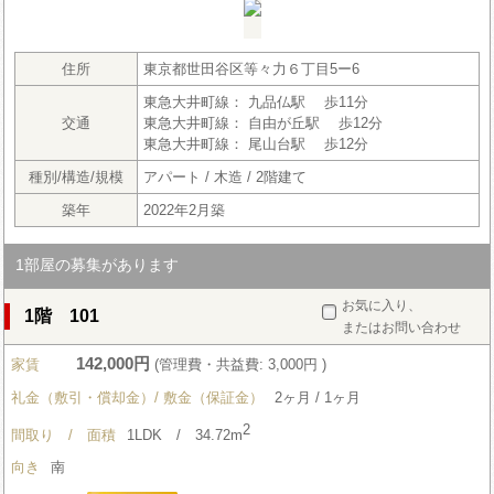
住所
東京都世田谷区等々力６丁目5ー6
東急大井町線： 九品仏駅 歩11分
交通
東急大井町線： 自由が丘駅 歩12分
東急大井町線： 尾山台駅 歩12分
種別/構造/規模
アパート / 木造 / 2階建て
築年
2022年2月築
1部屋の募集があります
お気に入り、
1階 101
またはお問い合わせ
142,000円
家賃
(管理費・共益費: 3,000円 )
礼金（敷引・償却金）/ 敷金（保証金）
2ヶ月 / 1ヶ月
2
間取り / 面積
1LDK / 34.72m
向き
南