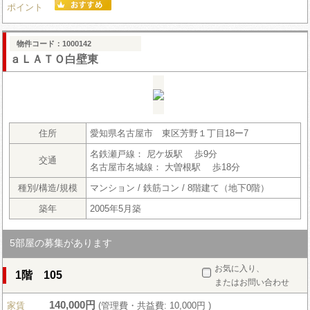
ポイント
物件コード：1000142
ａＬＡＴＯ白壁東
住所
愛知県名古屋市 東区芳野１丁目18ー7
名鉄瀬戸線： 尼ケ坂駅 歩9分
交通
名古屋市名城線： 大曽根駅 歩18分
種別/構造/規模
マンション / 鉄筋コン / 8階建て（地下0階）
築年
2005年5月築
5部屋の募集があります
お気に入り、
1階 105
またはお問い合わせ
140,000円
家賃
(管理費・共益費: 10,000円 )