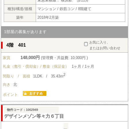
東急東横線： 横浜駅 歩11分
種別/構造/規模
マンション / 鉄筋コン / 8階建て
築年
2018年2月築
1部屋の募集があります
お気に入り、
4階 401
またはお問い合わせ
148,000円
家賃
(管理費・共益費: 10,000円 )
礼金（敷引・償却金）/ 敷金（保証金）
1ヶ月 / 1ヶ月
2
間取り / 面積
1LDK / 35.43m
向き
北
ポイント
物件コード：1002949
デザインメゾン等々力６丁目