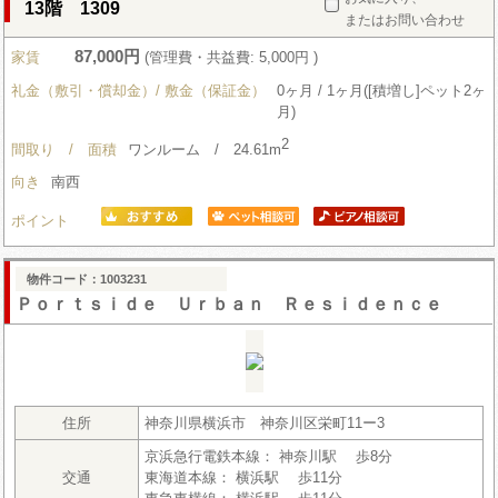
13階 1309
またはお問い合わせ
87,000円
家賃
(管理費・共益費: 5,000円 )
礼金（敷引・償却金）/ 敷金（保証金）
0ヶ月 / 1ヶ月([積増し]ペット2ヶ
月)
2
間取り / 面積
ワンルーム / 24.61m
向き
南西
ポイント
物件コード：1003231
Ｐｏｒｔｓｉｄｅ Ｕｒｂａｎ Ｒｅｓｉｄｅｎｃｅ
住所
神奈川県横浜市 神奈川区栄町11ー3
京浜急行電鉄本線： 神奈川駅 歩8分
交通
東海道本線： 横浜駅 歩11分