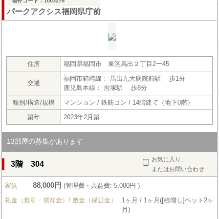
物件コード：1003275
パークアクシス福岡県庁前
住所
福岡県福岡市 東区馬出２丁目2ー45
福岡市箱崎線： 馬出九大病院前駅 歩1分
交通
鹿児島本線： 吉塚駅 歩8分
種別/構造/規模
マンション / 鉄筋コン / 14階建て（地下0階）
築年
2023年2月築
13部屋の募集があります
お気に入り、
3階 304
またはお問い合わせ
88,000円
家賃
(管理費・共益費: 5,000円 )
礼金（敷引・償却金）/ 敷金（保証金）
1ヶ月 / 1ヶ月([積増し]ペット2ヶ
月)