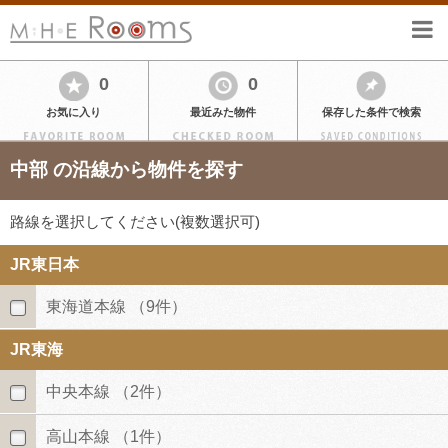
0
0
お気に入り
最近みた物件
保存した条件で検索
中部 の沿線から物件を探す
路線を選択してください(複数選択可)
JR東日本
東海道本線
（9件）
JR東海
中央本線
（2件）
高山本線
（1件）