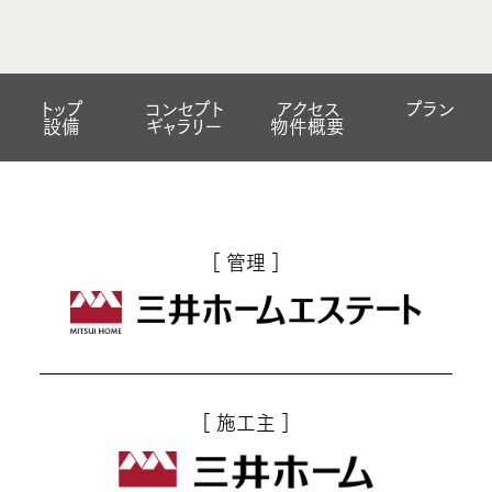
トップ
コンセプト
アクセス
プラン
設備
ギャラリー
物件概要
［ 管理 ］
［ 施工主 ］