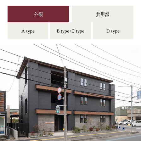
外観
共用部
A type
B type・C type
D type